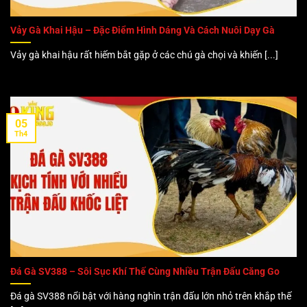
Vảy Gà Khai Hậu – Đặc Điểm Hình Dáng Và Cách Nuôi Dạy Gà
Vảy gà khai hậu rất hiếm bắt gặp ở các chú gà chọi và khiến [...]
05
Th4
Đá Gà SV388 – Sôi Sục Khí Thế Cùng Nhiều Trận Đấu Căng Go
Đá gà SV388 nổi bật với hàng nghìn trận đấu lớn nhỏ trên khắp thế