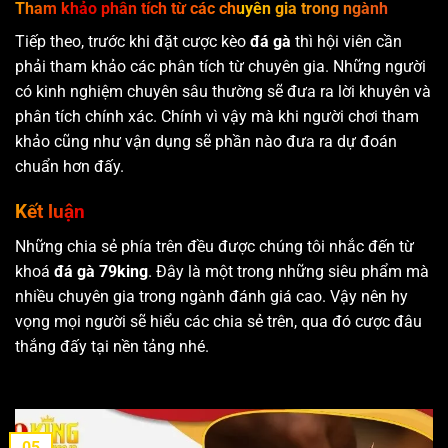
Tham khảo phân tích từ các chuyên gia trong ngành
Tiếp theo, trước khi đặt cược kèo
đá gà
thì hội viên cần
phải tham khảo các phân tích từ chuyên gia. Những người
có kinh nghiệm chuyên sâu thường sẽ đưa ra lời khuyên và
phân tích chính xác. Chính vì vậy mà khi người chơi tham
khảo cũng như vận dụng sẽ phần nào đưa ra dự đoán
chuẩn hơn đấy.
Kết luận
Những chia sẻ phía trên đều được chúng tôi nhắc đến từ
khoá
đá gà 79king
. Đây là một trong những siêu phẩm mà
nhiều chuyên gia trong ngành đánh giá cao. Vậy nên hy
vọng mọi người sẽ hiểu các chia sẻ trên, qua đó cược đâu
thắng đấy tại nền tảng nhé.
05