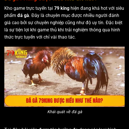
Kho game trực tuyến tại
79 king
hiện đang khá hot với siêu
phẩm
đá gà
. Đây là chuyên mục được nhiều người đánh
giá cao bởi sự chuyên nghiệp cũng như độ uy tín. Đặc biệt
là sự tiện lợi khi game thủ khi trải nghiệm thông qua hình
thức trực tuyến với chỉ vài thao tác.
Khái quát về đá gà