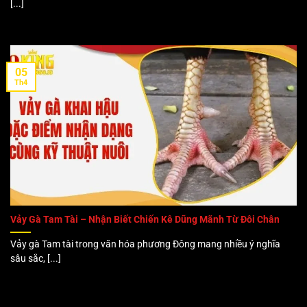
[...]
05
Th4
Vảy Gà Tam Tài – Nhận Biết Chiến Kê Dũng Mãnh Từ Đôi Chân
Vảy gà Tam tài trong văn hóa phương Đông mang nhiều ý nghĩa
sâu sắc, [...]