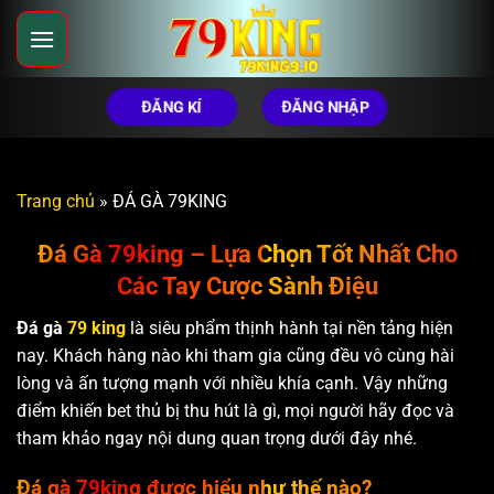
Bỏ
qua
nội
dung
ĐĂNG NHẬP
ĐĂNG KÍ
Trang chủ
»
ĐÁ GÀ 79KING
Đá Gà 79king – Lựa Chọn Tốt Nhất Cho
Các Tay Cược Sành Điệu
Đá gà
79 king
là siêu phẩm thịnh hành tại nền tảng hiện
nay. Khách hàng nào khi tham gia cũng đều vô cùng hài
lòng và ấn tượng mạnh với nhiều khía cạnh. Vậy những
điểm khiến bet thủ bị thu hút là gì, mọi người hãy đọc và
tham khảo ngay nội dung quan trọng dưới đây nhé.
Đá gà 79king được hiểu như thế nào?