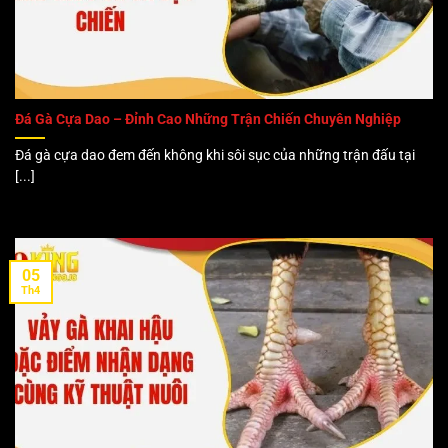
Đá Gà Cựa Dao – Đỉnh Cao Những Trận Chiến Chuyên Nghiệp
Đá gà cựa dao đem đến không khi sôi sục của những trận đấu tại
[...]
05
Th4