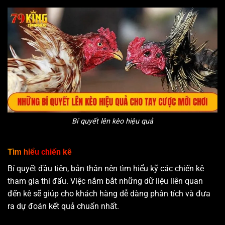
Bí quyết lên kèo hiệu quả
Tìm hiểu chiến kê
Bí quyết đầu tiên, bản thân nên tìm hiểu kỹ các chiến kê
tham gia thi đấu. Việc nắm bắt những dữ liệu liên quan
đến kê sẽ giúp cho khách hàng dễ dàng phân tích và đưa
ra dự đoán kết quả chuẩn nhất.