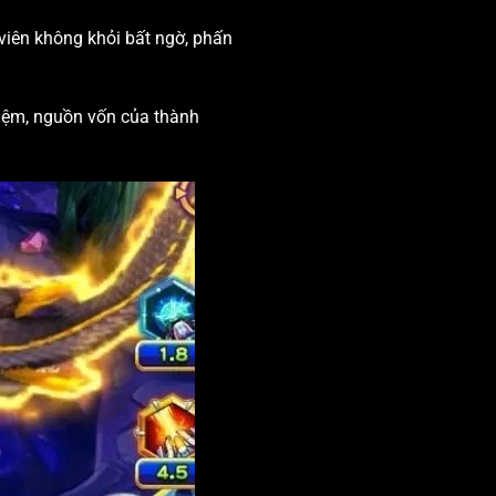
viên không khỏi bất ngờ, phấn
iệm, nguồn vốn của thành