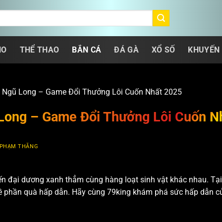
NO
THỂ THAO
BẮN CÁ
ĐÁ GÀ
XỔ SỐ
KHUYẾN
 Ngũ Long – Game Đổi Thưởng Lôi Cuốn Nhất 2025
Long – Game Đổi Thưởng Lôi Cuốn N
 PHẠM THĂNG
 đại dương xanh thẳm cùng hàng loạt sinh vật khác nhau. Tại 
 phần quà hấp dẫn. Hãy cùng 79king khám phá sức hấp dẫn của l