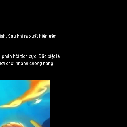
h. Sau khi ra xuất hiện trên
hản hồi tích cực. Đặc biệt là
gười chơi nhanh chóng nâng