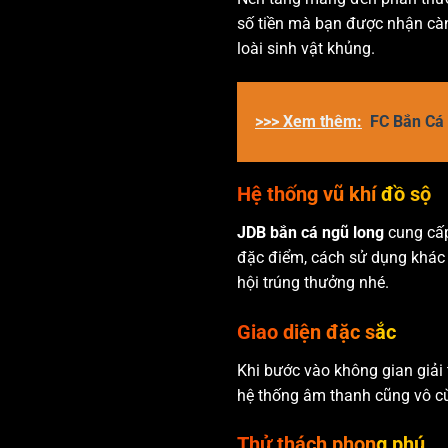
số tiền mà bạn được nhận càn
loài sinh vật khủng.
>>> Xem thêm:
FC Bắn Cá 
Hệ thống vũ khí đồ sộ
JDB bắn cá ngũ long
cung cấp
đặc điểm, cách sử dụng khác 
hội trúng thưởng nhé.
Giao diện đặc sắc
Khi bước vào không gian giải 
hệ thống âm thanh cũng vô cùn
Thử thách phong phú