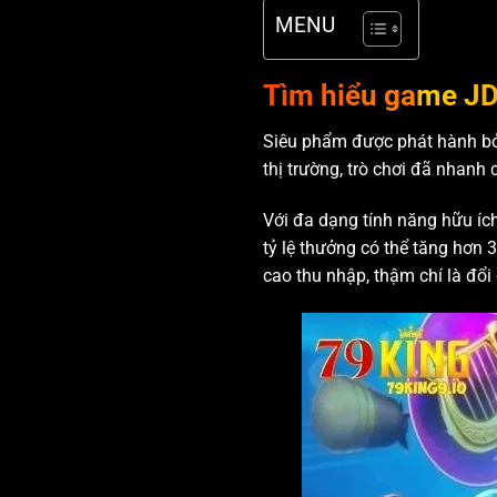
MENU
Tìm hiểu game JD
Siêu phẩm được phát hành bởi 
thị trường, trò chơi đã nhanh
Với đa dạng tính năng hữu íc
tỷ lệ thưởng có thể tăng hơn 
cao thu nhập, thậm chí là đổi 